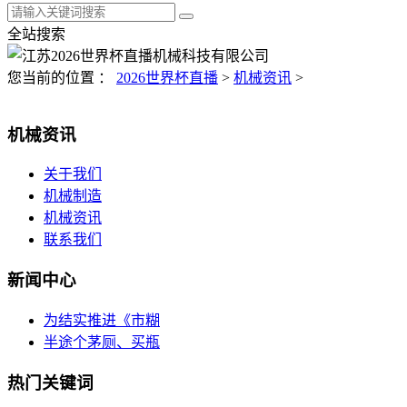
全站搜索
您当前的位置 ：
2026世界杯直播
>
机械资讯
>
机械资讯
关于我们
机械制造
机械资讯
联系我们
新闻中心
为结实推进《市糊
半途个茅厕、买瓶
热门关键词