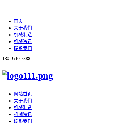
首页
关于我们
机械制造
机械资讯
联系我们
180-0510-7888
网站首页
关于我们
机械制造
机械资讯
联系我们