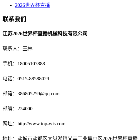
2026世界杯直播
联系我们
江苏2026世界杯直播机械科技有限公司
联系人：王林
手机：18005107888
电话：
0515-88588029
邮箱：
386805259@qq.com
邮编：224000
网址：http://www.top-wis.com
地址：盐城市盐都区大纵湖镇义丰工业集中区2026世界杯直播