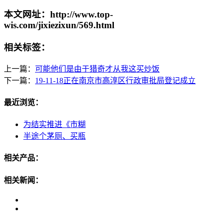
本文网址：http://www.top-
wis.com/jixiezixun/569.html
相关标签：
上一篇：
可能他们是由于猎奇才从我这买炒饭
下一篇：
19-11-18正在南京市高淳区行政审批局登记成立
最近浏览：
为结实推进《市糊
半途个茅厕、买瓶
相关产品：
相关新闻：