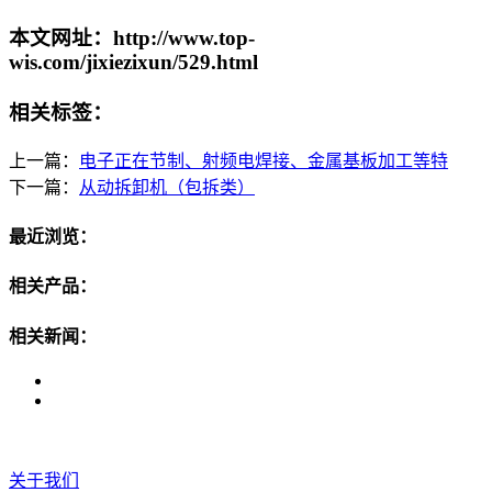
本文网址：http://www.top-
wis.com/jixiezixun/529.html
相关标签：
上一篇：
电子正在节制、射频电焊接、金属基板加工等特
下一篇：
从动拆卸机（包拆类）
最近浏览：
相关产品：
相关新闻：
关于我们