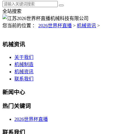
全站搜索
您当前的位置 ：
2026世界杯直播
>
机械资讯
>
机械资讯
关于我们
机械制造
机械资讯
联系我们
新闻中心
热门关键词
2026世界杯直播
联系我们