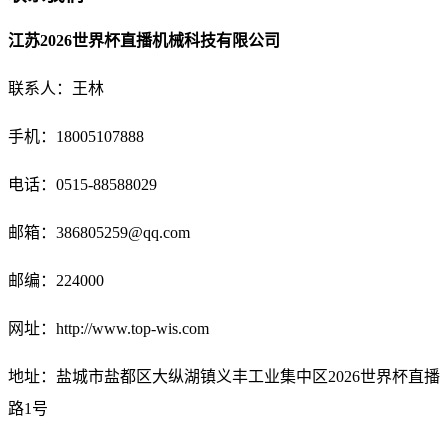
江苏2026世界杯直播机械科技有限公司
联系人：王林
手机：18005107888
电话：
0515-88588029
邮箱：
386805259@qq.com
邮编：224000
网址：http://www.top-wis.com
地址：盐城市盐都区大纵湖镇义丰工业集中区2026世界杯直播
路1号