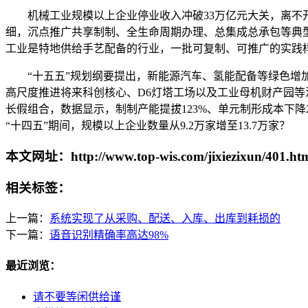
机械工业规模以上企业停业收入冲破33万亿元大关，离不开
细，沉点推广共享制制、全生命周期办理、总集成总承包等典型
工业是特地供给手艺配备的行业，一批可复制、可推广的实践样
“十五五”规划纲要提出，新能源汽车、氢能配备等绿色增加
高尺度推进将来科创核心、D6灯塔工场以及工业母机财产园等沉
长假组合，数据显示，制制产能提拔123%、单元制形成本下
“十四五”期间，规模以上企业数量从9.2万家增至13.7万家？
本文网址：http://www.top-wis.com/jixiezixun/401.ht
相关标签：
上一篇：
系统实现了从采购、配送、入库、出库到耗损的
下一篇：
语音识别精确率高达98%
最近浏览：
请不要等闲供给谨