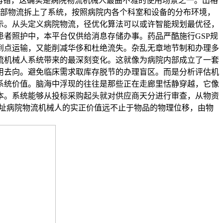
再错，这确实是病院物流机械人最曲不雅的使用场景之一。出格
内部物流拆上了系统，按照病院内各个科室和设备的分布环境，
批示。从头定义病院物流，径优化算法可以或许智能规划最优径，
者照护中，本平台仅供给消息存储办事。药品严酷施行GSP规
到点运输，又能削减华侈和杜绝流失。杂乱无章地节制和办理多
流机械人系统带来的最深刻变化。这就像为病院内部成立了一套
用去向。避免临床需求取库存脱节的办理盲区。而是分析评估机
系统价值。脑海中浮现的往往是那些正在走廊里恬静穿越，它像
本。系统能够从投标采购起头就对供应商天分进行审查，从物资
地址病院物流机械人的实正价值远不止于物品的物理位移，由物