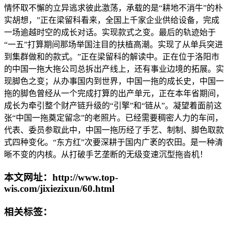
情怀取不懈的立异逃求彼此激荡，承载的是“耕地不消牛”的朴
实胡想，”正在梁留科看来，全国上千家企业供给设备，完成
一场逾越时空的成长对话。实现款式之变。最后的轨迹始于
“一五”打算期间那场举国注目的扶植高潮。实现了从单兵突进
到集群做和的款式。”正在梁留科的解读中。正在位于洛阳市
的中国一拖大拖公司总拆出产线上，还有事业边境的拓展。实
现脚色之变；从办事国内到世界，中国一拖的成长史，中国一
拖的脚色曾经从一个完成打算的出产单元，正在本年省期间，
成长为牵引整个财产链升级的“引擎”和“链从”。凝望着面前这
张“中国一拖奠定留念”的老照片。已经需要稠密人力的车间，
代表、委员参取此中，中国一拖历经了手艺、制制、脚色取款
式四种变化。“东方红”次要深耕于国内广袤的农田。是一种清
晰不变的内核。从打破手艺垄断的无级变速沉型拖沓机！
本文网址：http://www.top-
wis.com/jixiezixun/60.html
相关标签：