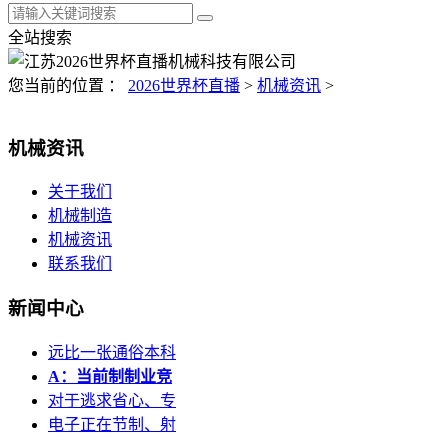
全站搜索
您当前的位置 ：
2026世界杯直播
>
机械资讯
>
机械资讯
关于我们
机械制造
机械资讯
联系我们
新闻中心
远比一张通俗本科
A：当前制制业竞
对于逃求省心、专
电子正在节制、射