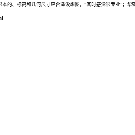
根本的、标高和几何尺寸应合适设想图，“其时感觉很专业”；华
ml