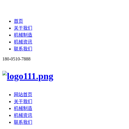
首页
关于我们
机械制造
机械资讯
联系我们
180-0510-7888
网站首页
关于我们
机械制造
机械资讯
联系我们