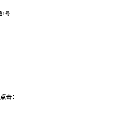
路1号
点击：