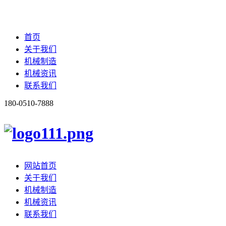
首页
关于我们
机械制造
机械资讯
联系我们
180-0510-7888
网站首页
关于我们
机械制造
机械资讯
联系我们