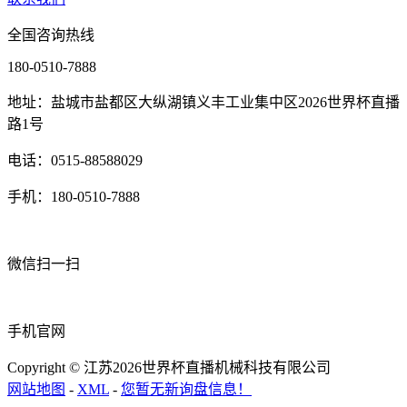
全国咨询热线
180-0510-7888
地址：盐城市盐都区大纵湖镇义丰工业集中区2026世界杯直播
路1号
电话：0515-88588029
手机：180-0510-7888
微信扫一扫
手机官网
Copyright © 江苏2026世界杯直播机械科技有限公司
网站地图
-
XML
-
您暂无新询盘信息！