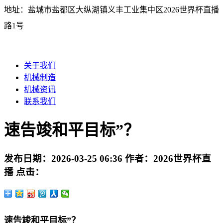
地址：盐城市盐都区大纵湖镇义丰工业集中区2026世界杯直播
路1号
关于我们
机械制造
机械资讯
联系我们
速告竣和平目标”？
发布日期：
2026-03-25 06:36
作者：
2026世界杯直
播
点击：
速告竣和平目标”？