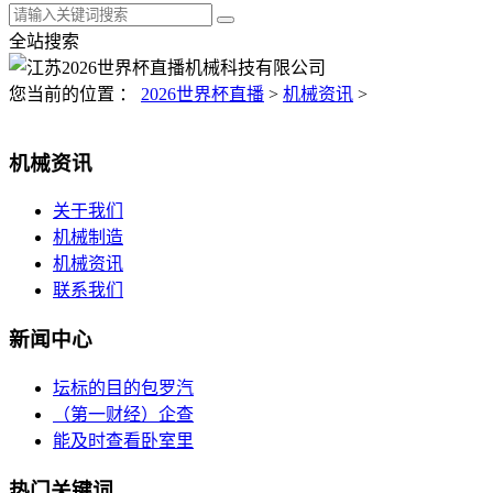
全站搜索
您当前的位置 ：
2026世界杯直播
>
机械资讯
>
机械资讯
关于我们
机械制造
机械资讯
联系我们
新闻中心
坛标的目的包罗汽
（第一财经）企查
能及时查看卧室里
热门关键词