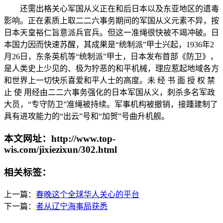
还需出格关心军国从义正在和后日本以及东亚地区的遗毒
影响。正在素质上取二二六事务期间的军国从义元素不异，按
日本天皇裕仁旨意派兵官兵。但这一准绳很快被不竭冲破。日
本国力因而快速苏醒，其成果是“统制派”甲士兴起，1936年2
月26日，东条英机等“统制派”甲士，日本发布首部《防卫》，
是人类史上少见的、极为狞恶的和平机械，理应惹起地域各方
和世界上一切快乐喜爱和平人士的高度。未 经 书 面 授 权 禁
止 使 用经由二二六事务强化的日本军国从义，刺杀多名军政
大员，“专守防卫”准绳被持续。军事机构被撤销，接踵建制了
具有进攻能力的“出云”号和“加贺”号曲升机舰。
本文网址：http://www.top-
wis.com/jixiezixun/302.html
相关标签：
上一篇：
春晚这个全球华人关心的平台
下一篇：
者从辽宁海事局获悉