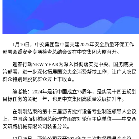
1月10日，中交集团暨中国交建2025年安全质量环保工作
部署会暨安全专项检查总结会议在中交集团大厦召开。
迎春行动NEW YEAR为深入贯彻落实党中央、国务院决
策部署，进一步深化拓展国资央企消费帮扶工作，让广大农民
群众特别是脱贫群众过上丰收喜。
编者按：2024年是新中国成立75周年，是实现十四五规划
目标任务的关键一年，也是中交集团高质量发展提升年。
在刚刚结束的第十三届沥青搅拌设备专业制造领导人会议
上，中国路面机械网总经理方雨霞对轮值主席单位——中交西
安筑路机械有限公司装备分公。
12月26日，西筑公司召开2024年第二次监督委员会会议，