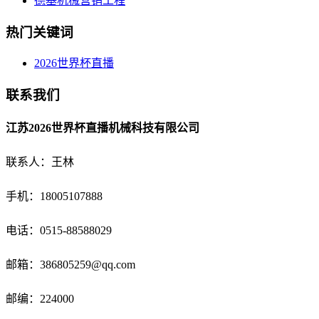
德基机械营销工程
热门关键词
2026世界杯直播
联系我们
江苏2026世界杯直播机械科技有限公司
联系人：王林
手机：18005107888
电话：
0515-88588029
邮箱：
386805259@qq.com
邮编：224000