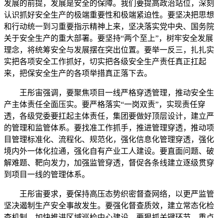
发展的前提，发展是安全的保障。我们要提高政治站位，深刻
认识抓好安全生产的极端重要性和极端紧迫性。要坚决把思想
和行动统一到习重要指示精神上来，坚决落实党中央、国务院
关于安全生产的重大部署。要坚持“两个至上”，树牢安全发展
理念，将统筹安全与发展摆在突出位置。要举一反三，扎扎实
实把各项安全工作抓好，切实把各级安全生产责任真正扛起
来，把保安全生产的各项举措真正落下去。
王彤宙强调，要聚焦项目一线严格穿透管理，推动安全生
产主体责任全面压实。要严格落实“一岗双责”，实现责任穿
透，各级党委要扛起主体责任，集团要做好顶层设计，建立严
的管理和监管体系。要找准工作抓手，推进管理穿透，推动项
目管理标准化、流程化、规范化，强化信息化管理穿透，强化
境内外一体化拉通，强化自有产业工人建设。要直面问题、破
解难题、靶向发力，加强监管穿透，督促各条线建立逐级贯穿
到项目一线的管理体系。
王彤宙要求，要保持高压态势织密督查网络，以更严监管
坚决遏制生产安全事故发生。要强化督查质效，建立常态化检
查机制，加快推进区域巡检中心建设。要狠抓关键环节、重点