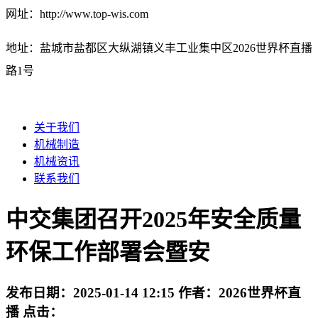
网址：http://www.top-wis.com
地址：盐城市盐都区大纵湖镇义丰工业集中区2026世界杯直播
路1号
关于我们
机械制造
机械资讯
联系我们
中交集团召开2025年安全质量
环保工作部署会暨安
发布日期：
2025-01-14 12:15
作者：
2026世界杯直
播
点击：