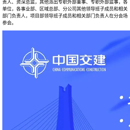
责人、资深总监，其他派出专职外部董事、专职外部监事，各
单位，各事业部、区域总部、分公司其他领导班子成员和相关
部门负责人，项目部领导班子成员和相关部门负责人在分会场
参会。