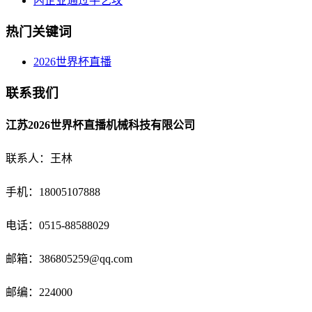
内企业通过手艺攻
热门关键词
2026世界杯直播
联系我们
江苏2026世界杯直播机械科技有限公司
联系人：王林
手机：18005107888
电话：
0515-88588029
邮箱：
386805259@qq.com
邮编：224000