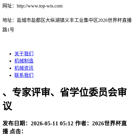
网址：http://www.top-wis.com
地址：盐城市盐都区大纵湖镇义丰工业集中区2026世界杯直播
路1号
关于我们
机械制造
机械资讯
联系我们
、专家评审、省学位委员会审
议
发布日期：
2026-05-11 05:12
作者：
2026世界杯直
播
点击：