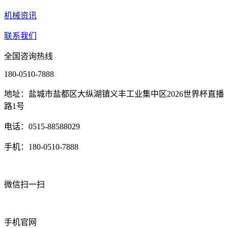
机械资讯
联系我们
全国咨询热线
180-0510-7888
地址：盐城市盐都区大纵湖镇义丰工业集中区2026世界杯直播
路1号
电话：0515-88588029
手机：180-0510-7888
微信扫一扫
手机官网