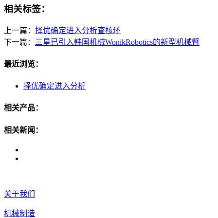
相关标签：
上一篇：
择优确定进入分析查核环
下一篇：
三星已引入韩国机械WonikRobotics的新型机械臂
最近浏览：
择优确定进入分析
相关产品：
相关新闻：
关于我们
机械制造