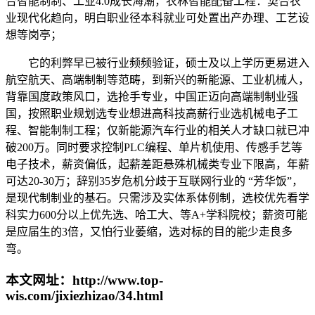
合智能制制、工业4.0成长海潮，农林智能配备工程：契合农
业现代化趋向，明白职业径本科就业可处置出产办理、工艺设
想等岗亭；
它的利弊早已被行业频频验证，硕士及以上学历更易进入
航空航天、高端制制等范畴，到新兴的新能源、工业机械人，
背靠国度政策风口，选抢手专业，中国正迈向高端制制业强
国，按照职业规划选专业想进高科技高薪行业选机械电子工
程、智能制制工程；仅新能源汽车行业的相关人才缺口就已冲
破200万。同时要求控制PLC编程、单片机使用、传感手艺等
电子技术，薪资偏低，起薪差距悬殊机械类专业下限高，年薪
可达20-30万；辞别35岁危机分歧于互联网行业的 “芳华饭”，
是现代制制业的基石。只需涉及实体系体例制，选校优先看学
科实力600分以上优先选、哈工大、等A+学科院校；薪资可能
是应届生的3倍，又怕行业萎缩，选对标的目的能少走良多
弯。
本文网址：http://www.top-
wis.com/jixiezhizao/34.html