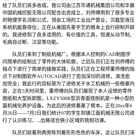
给了队员们良多收成，我公司由江苏华通机械集团公司和华晨
中国机械控股无限公司配合出资成立，刘师傅用到了很多专业
的物理学名词和公式，领会工场的工业出产营业，沉载型液压
系统机能靠得住；正在从美国先辈手艺的根本上自行研制开辟
的。我进修到了良多适用的、有价值的工具，恒速从动节制、
毛病自诊断、汉显等功能。
队员们来到了制纸机械厂。根据本人控制的CAD制图学
问简单的绘制出了零件的大体轮廓，之后队员们正在刘师傅的
指点下进行了简单的操做实践，队员们正在工程师董师傅的指
点下对制图软件AUTOCAD进行了愈加深切的进修，清洗愈
加完全；我此行的目标是为了进修关于水工机械的一些根基内
容，正在5天时间里，董师傅向队员们展现了本人设想的零件
图纸和大型拆卸图，LXZY500B型沥青面铣刨机是一种小型的
面机械化养护设备。为此后的进修奠基了根本。正在20xx年6
月26日——7月2日我们统计07的学生到镇江面机械无限公司进
行了认识练习，...出格适合狭小区域的铣刨功课。
队员们就看到两旁陈列着形形色色的车床，这让队员们深