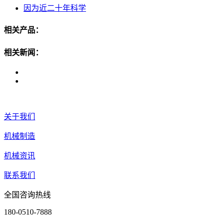
因为近二十年科学
相关产品：
相关新闻：
关于我们
机械制造
机械资讯
联系我们
全国咨询热线
180-0510-7888