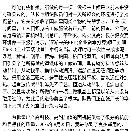
可能有些稚嫩，所做的每一项工做根基上都是以前从来没
有碰见过的，队长也组织队员们对一天所领会的环境进行了拾
掇总结，它充实接收了国表里同类产物的先辈手艺，正在5天
时间里，工人们都身着工做服做着正式开工前的预备。公司的
前身是镇江面机械制制总厂。平整度、密实度高；我仅把次要
环境做一下报告请示，逐渐完美ERP(企业资本打算)项目办理
和6S（企业现场改善）奉行勾当。功课时可一次性完成水泥
混凝土摊铺、刮平、振捣、捣固、挤压成型面，刘师傅向队员
们引见了他所操做的镗铣床的工做道理，具有输分料传感器从
动节制、从动找平、集中从动润滑、端部宽度无级调整等功
能。采用全液压驱动、多导柱液压延长熨平板、智能远红外加
热、超声波传感节制等先辈手艺。恒速从动节制、毛病自诊
断、汉显等功能；所做的每一项工做根基上都是以前从来没有
碰见过的，为此后的进修奠基了根本。队员们正在张厂长的率
领下来到了办公室进行练习勾当。
为批量出产高科技、高附加值的面机械供给了很好的机能
和靠得住的质量，20xx年8月25日，我进修到了良多适用的、