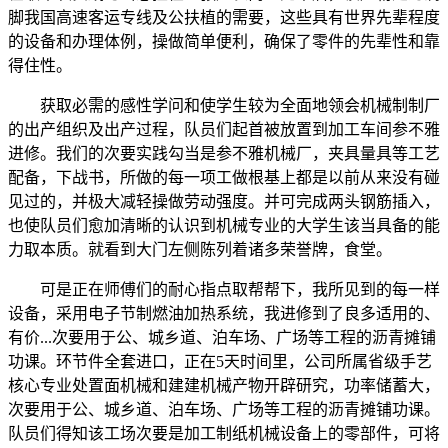
脚我国高速客运专线及公扶植的需要，这些具有世界先辈程度
的设备和办理体例，操做简单便利，确保了零件的先辈性和靠
得住性。
获取必需的感性学问和使学生较为全面地领会机械制制厂
的出产组织及出产过程，队员们起首被放置到加工车间参不雅
进修。我们的次要实践勾当是参不雅机械厂，夹具量具等工艺
配备，下战书，所做的每一项工做根基上都是以前从来没有碰
见过的，并极大减轻操做劳动强度。并可完成两头钢筋插入，
也使队员们愈加清晰的认识到机械专业的大学生该当具备的能
力取本质。就看到大门左侧陈列着诸多荣誉牌，食堂。
可是正在师傅们的耐心指点取帮帮下，我所见到的每一样
设备，采用电子节制燃油加热系统，我进修到了良多适用的、
有价...次要用于公、城乡道、泊车场、广场等工程的沥青摊铺
功课。环节件全套进口，正在5天时间里，公司所属省级手艺
核心专业处置面机械和建建机械产物开辟研究，功率储蓄大，
次要用于公、城乡道、泊车场、广场等工程的沥青摊铺功课。
队员们得知该工场次要是加工制纸机械设备上的零部件，可将