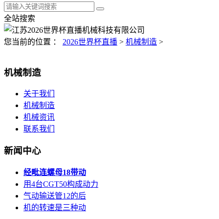
全站搜索
您当前的位置 ：
2026世界杯直播
>
机械制造
>
机械制造
关于我们
机械制造
机械资讯
联系我们
新闻中心
经毗连螺母18带动
用4台CGT50构成动力
气动输送管12的后
机的转速是三种动