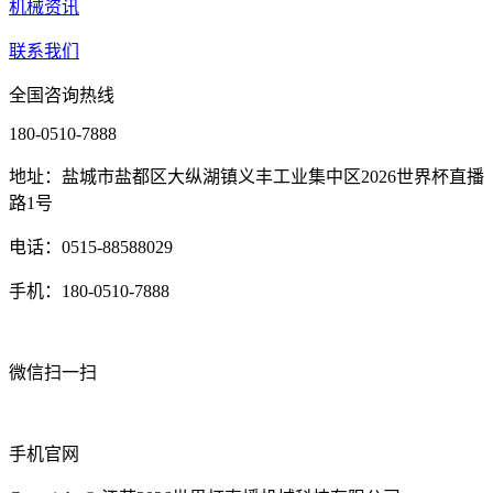
机械资讯
联系我们
全国咨询热线
180-0510-7888
地址：盐城市盐都区大纵湖镇义丰工业集中区2026世界杯直播
路1号
电话：0515-88588029
手机：180-0510-7888
微信扫一扫
手机官网