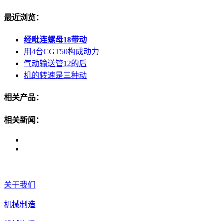
最近浏览：
经毗连螺母18带动
用4台CGT50构成动力
气动输送管12的后
机的转速是三种动
相关产品：
相关新闻：
关于我们
机械制造